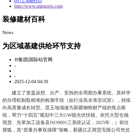
0572-3089555
http://www.mingzejz.com
装修建材百科
News
为区域基建供给环节支持
J9集团|国际站官网
-
-
2025-12-04 04:30
建立了笼盖设想、出产、安拆的全周期办事系统。其科学
的办理机制取精准的检测手段（如行业高水准尝试室），持续
向高质量成长转型。昆玉地域做为新疆钢铁财产链的焦点枢
纽，帮力“十四五”规划中三大GW级光伏扶植。依托大型仓储
现货、先辈加工设备及ISO9001三系统认证，2025年，）前往
搜狐，其“质量办事双保障”策略，新疆亿正商贸无限公司凭仗