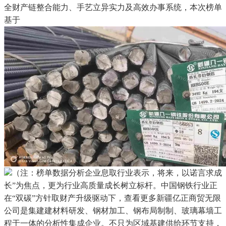
全财产链整合能力、手艺立异实力及高效办事系统，本次榜单
基于
（注：榜单数据分析企业息取行业表示，将来，以诺言求成
长”为焦点，更为行业高质量成长树立标杆。中国钢铁行业正
在“双碳”方针取财产升级驱动下，查看更多新疆亿正商贸无限
公司是集建建材料研发、钢材加工、钢布局制制、玻璃幕墙工
程于一体的分析性集成企业。不只为区域基建供给环节支持，