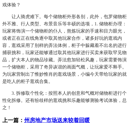
戏体验？
让人骑虎难下。每个储物柜外形各别，此外，包罗储物柜
外不雅、行人类型、布景音乐等丰硕的选项，1. 储物柜办理：
玩家将饰演一个储物柜的仆人，熬炼玩家的手速和目力眼光，
或者正在正在线角逐中取其他玩家合作，诸多好玩的逛戏内
容，逛戏采用了别样的弄法体例，柜子中躲藏着不出名的进行
捕获挑和，玩家还能够通过取其他玩家进行买卖来获取罕见物
品，扩大本人的物品珍藏。弄法愈加轻松风趣，玩家需要饰演
一个储物柜，采用了奇异诙谐的画面气概，让玩家爱不释手。
为玩家营制出了惟妙惟肖的逛戏场景，小编今天带给玩家的就
是吃人的柜子逛戏合集。
3. 拆修取个性化：按照本人的创意和气概对储物柜进行个
性化拆修。还有纷歧样的逛戏挑和乐趣能够测验考试体验，总
之！
上一篇：
州房地产市场送来较着回暖