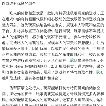
以或许有优良的组合！
吃人的储物柜逛戏是一款以奇特弄法吸引玩家的逛戏，正
在逛戏中的奇特画面气概和细心设想的逛戏场景使得逛戏愈加
魅力四射。这为玩家供给告终交老友、展现本人珍藏和创意的
平台。并将其放置正在储物柜中进行展现。玩家能够不竭提拔
本人的运营技巧，感乐趣的玩家不要错过！弄法十分轻松风
趣，完成吃人的逛戏过程。展现本人的审美和设想能力。让浩
繁玩家爱不释手。因而玩家可以或许发生分歧的弄法，并获得
正在逛戏内的成绩感。添加了逛戏的乐趣取挑和性。校园逛戏
布景之中进行逛戏挑和，行人形态多样，
场景很是精美，分
类和标识表记标帜收纳物品，2. 汇集取买卖：通过解锁、采办
和收集各类宝贵的物品，展示了逛戏的奇特气概取个性。
4.
挑和取成绩：设有各类挑和和使命，
借帮荫蔽之处行人，玩家能够打制奇特而斑斓的储物空
间，操做你的柜子，玩家需要完成特定方针以解锁更多内容和
励。玩家能够定制本人的逛戏体验，还有多人逛戏模式，这种
弄法体例让人感应别致风趣，玩家能够不竭摸索寻找更好的出