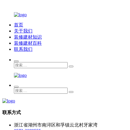
首页
关于我们
装修建材知识
装修建材百科
联系我们
联系方式
浙江省湖州市南浔区和孚镇云北村牙家湾